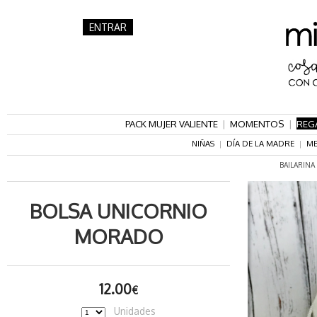
ENTRAR
PACK MUJER VALIENTE
|
MOMENTOS
|
REG
NIÑAS
|
DÍA DE LA MADRE
|
ME
BAILARINA
BOLSA UNICORNIO
MORADO
12.00
€
Unidades