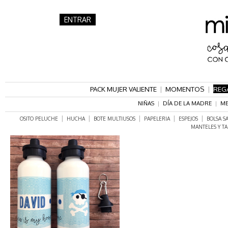
ENTRAR
PACK MUJER VALIENTE
|
MOMENTOS
|
REG
NIÑAS
|
DÍA DE LA MADRE
|
ME
|
|
|
|
|
OSITO PELUCHE
HUCHA
BOTE MULTIUSOS
PAPELERIA
ESPEJOS
BOLSA S
MANTELES Y TA