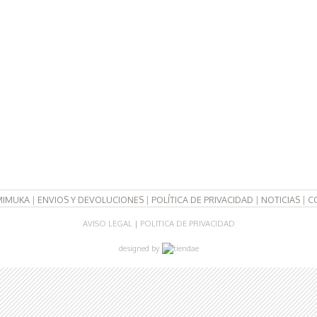
MIMUKA
|
ENVIOS Y DEVOLUCIONES
|
POLÍTICA DE PRIVACIDAD
|
NOTICIAS
|
C
AVISO LEGAL
|
POLITICA DE PRIVACIDAD
designed by