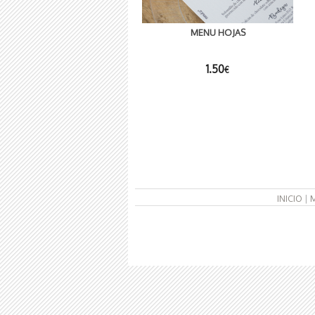
MENU HOJAS
1.50
€
INICIO
|