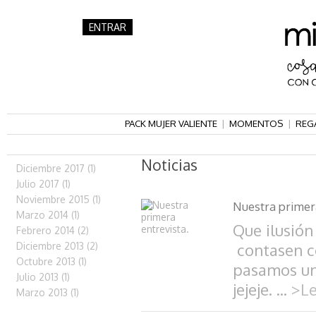
ENTRAR
PACK MUJER VALIENTE
|
MOMENTOS
|
REG
Noticias
Diciembre 2017 (1)
Julio 2017 (1)
Noviembre 2015 (1)
Nuestra primera
Marzo 2014 (1)
Que ilusió
Febrero 2014 (2)
Diciembre 2013 (2)
contasen co
Octubre 2013 (1)
pasamos un 
Julio 2013 (1)
jejeje. ...
>L
Marzo 2013 (1)